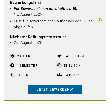
Bewerbungsfrist
Für Bewerber*innen innerhalb der EU: 
15. August 2026
info_outline
Frist für Bewerber*innen außerhalb der EU ist
abgelaufen
Nächster Reihungstesttermin
:
25. August 2026
school
wb_sunny
MASTER
TAGESFORM
access_time_filled
language
4 SEMESTER
ENGLISCH
euro
groups
363,36
13 PLÄTZE
JETZT BEWERBEN