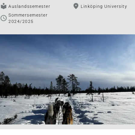
local_library
fmd_good
Auslandssemester
Linköping University
Sommersemester
schedule
2024/2025