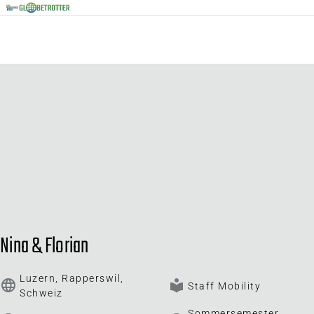
Nina & Florian
Luzern, Rapperswil,
language
local_library
Staff Mobility
Schweiz
Sommersemester