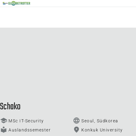
Schako
school
language
MSc IT-Security
Seoul, Südkorea
local_library
fmd_good
Auslandssemester
Konkuk University