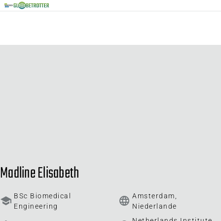
Madline Elisabeth
BSc Biomedical
Amsterdam,
school
language
Engineering
Niederlande
Netherlands Institute