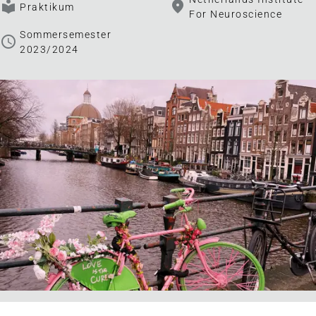
local_library
fmd_good
Praktikum
For Neuroscience
Sommersemester
schedule
2023/2024