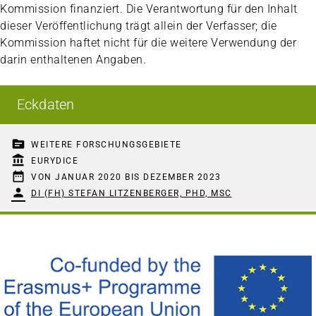
Kommission finanziert. Die Verantwortung für den Inhalt
dieser Veröffentlichung trägt allein der Verfasser; die
Kommission haftet nicht für die weitere Verwendung der
darin enthaltenen Angaben.
Eckdaten
topic
WEITERE FORSCHUNGSGEBIETE
account_balance
EURYDICE
date_range
VON JANUAR 2020 BIS DEZEMBER 2023
person
DI (FH) STEFAN LITZENBERGER, PHD, MSC