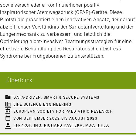
sowie verschiedener kontinuierlicher positiv
inspiratorischer Atemwegsdruck (CPAP)-Geräte. Diese
Pilotstudie präsentiert einen innovativen Ansatz, der darauf
abzielt, unser Verständnis der Surfactantverteilung und der
Lungenmechanik zu verbessern, und letztlich die
Optimierung nicht-invasiver Beatmungsstrategien für eine
effektivere Behandlung des Respiratorischen Distress
Syndrome bei Frühgeborenen zu unterstützen.
Überblick
topic
DATA-DRIVEN, SMART & SECURE SYSTEMS
corporate_fare
LIFE SCIENCE ENGINEERING
account_balance
EUROPEAN SOCIETY FOR PAEDIATRIC RESEARCH
date_range
VON SEPTEMBER 2022 BIS AUGUST 2023
person
FH-PROF. ING. RICHARD PASTEKA, MSC., PH.D.