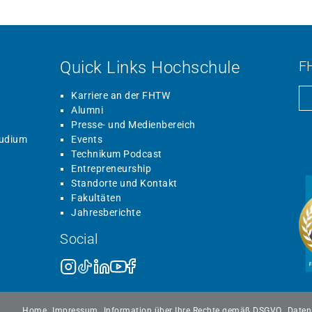
Quick Links Hochschule
F
Karriere an der FHTW
Alumni
Presse- und Medienbereich
tudium
Events
Technikum Podcast
Entrepreneurship
Standorte und Kontakt
Fakultäten
Jahresberichte
Social
Home
Impressum
Information über Ihre Rechte gemäß DSGVO
Daten