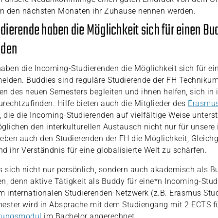
 in den nächsten Monaten ihr Zuhause nennen werden.
ierende haben die Möglichkeit sich für einen Bud
lden
aben die Incoming-Studierenden die Möglichkeit sich für e
melden. Buddies sind reguläre Studierende der FH Technikum 
n des neuen Semesters begleiten und ihnen helfen, sich in 
rechtzufinden. Hilfe bieten auch die Mitglieder des
Erasmus
, die die Incoming-Studierenden auf vielfältige Weise unters
ichen den interkulturellen Austausch nicht nur für unsere 
eben auch den Studierenden der FH die Möglichkeit, Gleichg
nd ihr Verständnis für eine globalisierte Welt zu schärfen.
s sich nicht nur persönlich, sondern auch akademisch als B
n, denn aktive Tätigkeit als Buddy für eine*n Incoming-Stu
m internationalen Studierenden-Netzwerk (z.B. Erasmus Stu
mester wird in Absprache mit dem Studiengang mit 2 ECTS f
erungsmodul
im Bachelor angerechnet.