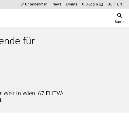
Für Unternehmen
News
Events
CIS-Login
DE
EN
Suche
ende für
er Welt in Wien, 67 FHTW-
.