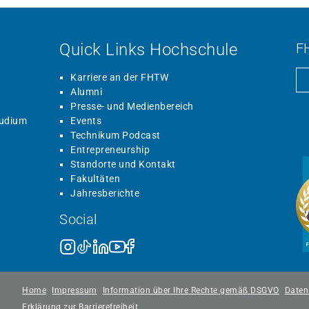
Quick Links Hochschule
F
Karriere an der FHTW
Alumni
Presse- und Medienbereich
tudium
Events
Technikum Podcast
Entrepreneurship
Standorte und Kontakt
Fakultäten
Jahresberichte
Social
Home
Impressum
Information über Ihre Rechte gemäß DSGVO
Daten
Erklärung zur Barrierefreiheit