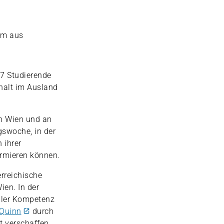
em aus
67 Studierende
halt im Ausland
n Wien und an
gswoche, in der
 ihrer
rmieren können.
erreichische
ien. In der
ller Kompetenz
Quinn
durch
t verschaffen