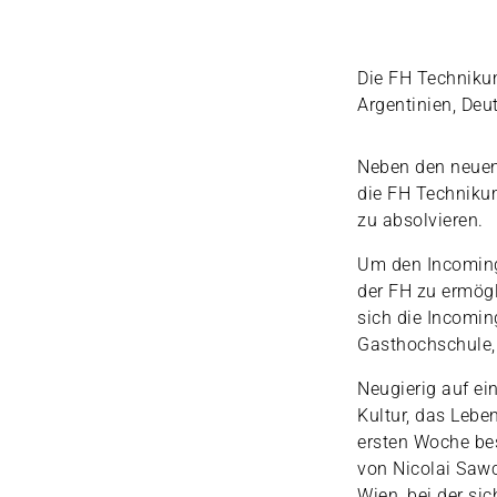
Die FH Techniku
Argentinien, Deu
Neben den neuen 
die FH Techniku
zu absolvieren.
Um den Incoming
der FH zu ermögl
sich die Incomin
Gasthochschule,
Neugierig auf ei
Kultur, das Lebe
ersten Woche be
von Nicolai Sawc
Wien, bei der s