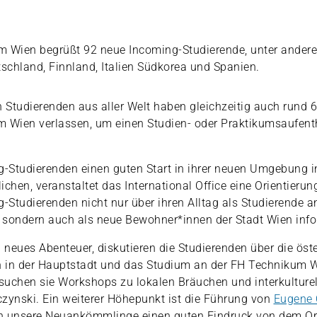
m Wien begrüßt 92 neue Incoming-Studierende, unter ander
tschland, Finnland, Italien Südkorea und Spanien.
Studierenden aus aller Welt haben gleichzeitig auch rund 
m Wien verlassen, um einen Studien- oder Praktikumsaufent
-Studierenden einen guten Start in ihrer neuen Umgebung i
ichen, veranstaltet das International Office eine Orientierun
g-Studierenden nicht nur über ihren Alltag als Studierende an
 sondern auch als neue Bewohner*innen der Stadt Wien info
n neues Abenteuer, diskutieren die Studierenden über die öst
n in der Hauptstadt und das Studium an der FH Technikum W
suchen sie Workshops zu lokalen Bräuchen und interkulture
zynski. Ein weiterer Höhepunkt ist die Führung von
Eugene 
ich unsere Neuankömmlinge einen guten Eindruck von dem Or