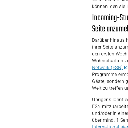
können, den sie
Incoming-Stud
Seite anzume
Darüber hinaus h
ihrer Seite anzu
den ersten Woche
Wohnsituation zu
Network (ESN)
Programme ermögl
Gäste, sondern g
Welt zu treffen u
Übrigens lohnt e
ESN mitzuarbeite
und/oder in eine
über mind. 1 Se
Internationalisi