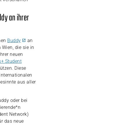
dy an ihrer
inen
Buddy
an
Wien, die sie in
ihrer neuen
+ Student
tützen. Diese
internationalen
esinnte aus aller
uddy oder bei
dierende*n
dent Network)
ür das neue