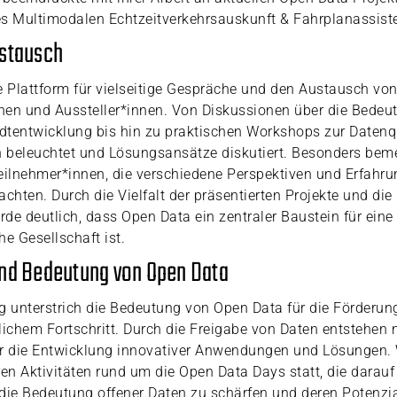
es Multimodalen Echtzeitverkehrsauskunft & Fahrplanassist
ustausch
e Plattform für vielseitige Gespräche und den Austausch vo
en und Aussteller*innen. Von Diskussionen über die Bedeut
adtentwicklung bis hin zu praktischen Workshops zur Datenq
 beleuchtet und Lösungsansätze diskutiert. Besonders bem
 Teilnehmer*innen, die verschiedene Perspektiven und Erfahru
achten. Durch die Vielfalt der präsentierten Projekte und die
de deutlich, dass Open Data ein zentraler Baustein für eine
che Gesellschaft ist.
und Bedeutung von Open Data
g unterstrich die Bedeutung von Open Data für die Förderun
lichem Fortschritt. Durch die Freigabe von Daten entstehen 
ür die Entwicklung innovativer Anwendungen und Lösungen. 
ren Aktivitäten rund um die Open Data Days statt, die darauf
die Bedeutung offener Daten zu schärfen und deren Potenzia