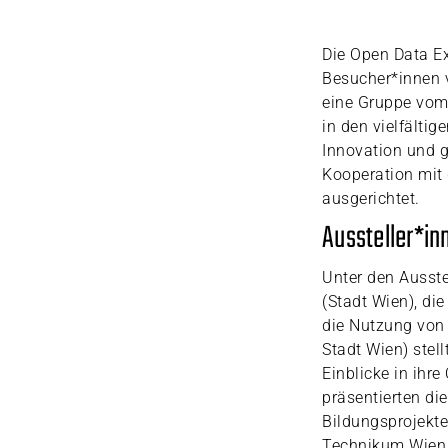
Die Open Data Ex
Besucher*innen 
eine Gruppe vom 
in den vielfälti
Innovation und g
Kooperation mit
ausgerichtet.
Aussteller*in
Unter den Ausste
(Stadt Wien), di
die Nutzung von
Stadt Wien) stel
Einblicke in ihr
präsentierten di
Bildungsprojekte
Technikum Wien b