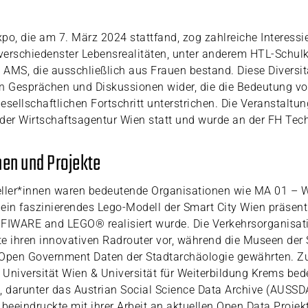
po, die am 7. März 2024 stattfand, zog zahlreiche Interessie
verschiedenster Lebensrealitäten, unter anderem HTL-Schul
AMS, die ausschließlich aus Frauen bestand. Diese Diversitä
gen Gesprächen und Diskussionen wider, die die Bedeutung v
esellschaftlichen Fortschritt unterstrichen. Die Veranstaltun
 der Wirtschaftsagentur Wien statt und wurde an der FH Te
nen und Projekte
ller*innen waren bedeutende Organisationen wie MA 01 – W
e ein faszinierendes Lego-Modell der Smart City Wien präsent
 FIWARE and LEGO® realisiert wurde. Die Verkehrsorganisat
lte ihren innovativen Radrouter vor, während die Museen der
e Open Government Daten der Stadtarchäologie gewährten. Z
e Universität Wien & Universität für Weiterbildung Krems be
, darunter das Austrian Social Science Data Archive (AUSSD
eeindruckte mit ihrer Arbeit an aktuellen Open Data Projekt