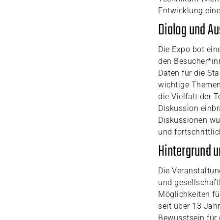
Entwicklung ein
Dialog und A
Die Expo bot ein
den Besucher*inn
Daten für die St
wichtige Themen
die Vielfalt der
Diskussion einbr
Diskussionen wur
und fortschrittli
Hintergrund 
Die Veranstaltun
und gesellschaft
Möglichkeiten f
seit über 13 Jah
Bewusstsein für 