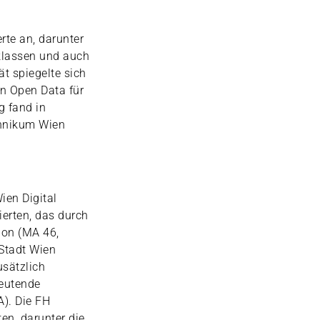
rte an, darunter
klassen und auch
t spiegelte sich
on Open Data für
g fand in
chnikum Wien
ien Digital
ierten, das durch
ion (MA 46,
 Stadt Wien
usätzlich
deutende
A). Die FH
en, darunter die