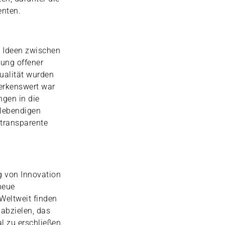
enten.
n Ideen zwischen
ung offener
ualität wurden
erkenswert war
ngen in die
 lebendigen
 transparente
g von Innovation
neue
Weltweit finden
 abzielen, das
l zu erschließen.