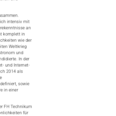
zusammen.
ich intensiv mit
arekenntnisse an
t komplett in
chkeiten wie der
iten Weltkrieg
Astronom und
didierte. In der
t- und Internet-
ich 2014 als
e
definiert, sowie
e in einer
der FH Technikum
nlichkeiten für