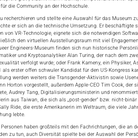
 für die Community an der Hochschule.
 recherchieren und stellte eine Auswahl für das Museum 
chte er sich an die technische Umsetzung. Er beschäftigte s
n von VR-Technologie, eignete sich die notwendigen Softw
hließlich den virtuellen Ausstellungsraum mit viel Engagemen
ueer Engineers-Museum finden sich nun historische Persönli
tiker und Kryptoanalytiker Alan Turing, der nach dem zwe
xualität verfolgt wurde; oder Frank Kameny, ein Physiker, 
1 als erster offen schwuler Kandidat für den US-Kongress kan
ellung werden weiters die Transgender-Aktivistin sowie Usene
nn Horton vorgestellt, außerdem Apple-CEO Tim Cook, der s
te, Audrey Tang, Digitalisierungsministerin und renommiert
rin aus Taiwan, die sich als „post-gender“ bzw. nicht-binär 
ally Ride, die erste Amerikanerin im Weltraum, die viele Jahr
hung lebte.
n Personen haben großteils mit den Fachrichtungen, die an 
den zu tun, auch Diversität spielte bei der Auswahl der Persö