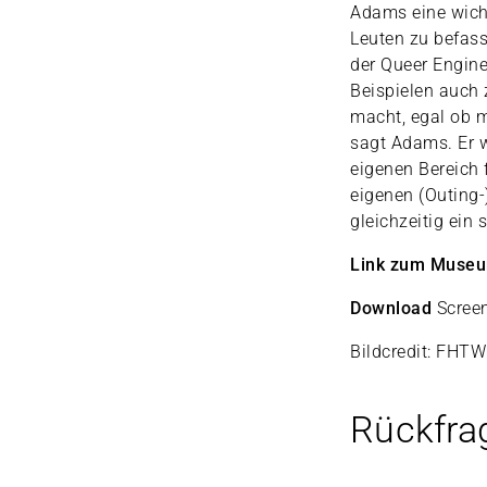
Adams eine wicht
Leuten zu befass
der Queer Engine
Beispielen auch 
macht, egal ob m
sagt Adams. Er w
eigenen Bereich 
eigenen (Outing
gleichzeitig ein
Link zum Muse
Download
Scree
Bildcredit: FHTW
Rückfra