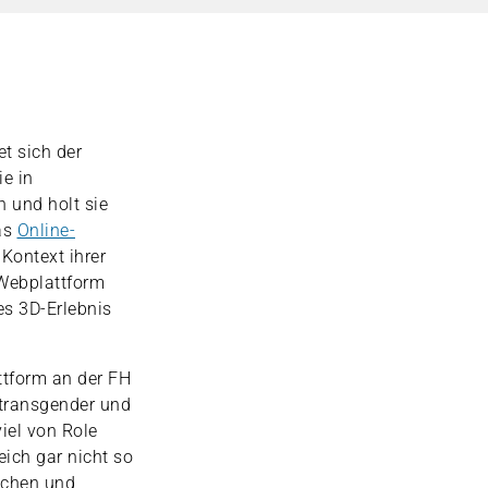
t sich der
e in
 und holt sie
as
Online-
Kontext ihrer
 Webplattform
tes 3D-Erlebnis
ttform an der FH
 transgender und
iel von Role
eich gar nicht so
rachen und