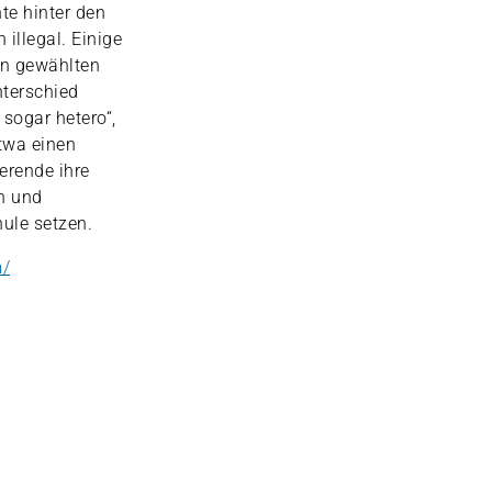
te hinter den
illegal. Einige
en gewählten
nterschied
 sogar hetero“,
etwa einen
erende ihre
n und
hule setzen.
m/