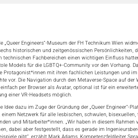
elle „Queer Engineers“-Museum der FH Technikum Wien widme
echs historischen und zeitgenössischen Persönlichkeiten, di
n technischen Fachbereichen einen wichtigen Einfluss hatten
s Role Models für die LGBTQ+-Community vor den Vorhang. D
ie Protagonist*innen mit ihren fachlichen Leistungen und im 
hte vor. Die Navigation durch den Metaverse-Space auf der
t einfach per Browser als Avatar, optional ist für ein erweiter
ung einer VR-Headsets möglich.
ie Idee dazu im Zuge der Gründung der „Queer Engineer“-Pla
einem Netzwerk für alle lesbischen, schwulen, bisexuellen,
nden und Mitarbeiter*innen. „Wir haben in diesem Rahmen v
n, dabei aber festgestellt, dass es gerade im Ingenieursber
eispiele gibt“, erzählt Mark Adams, Kompetenzfeldleiter Sp