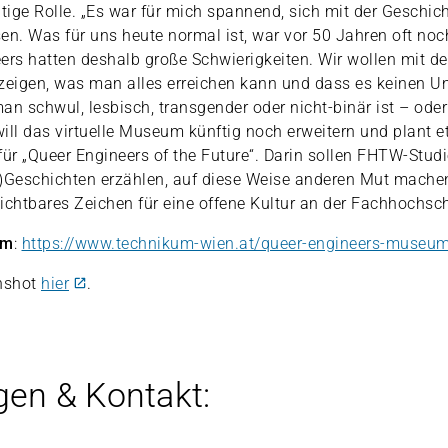
ige Rolle. „Es war für mich spannend, sich mit der Geschich
en. Was für uns heute normal ist, war vor 50 Jahren oft noch 
ers hatten deshalb große Schwierigkeiten. Wir wollen mit d
zeigen, was man alles erreichen kann und dass es keinen U
an schwul, lesbisch, transgender oder nicht-binär ist – oder
ill das virtuelle Museum künftig noch erweitern und plant 
für „Queer Engineers of the Future“. Darin sollen FHTW-Studi
-)Geschichten erzählen, auf diese Weise anderen Mut mache
 sichtbares Zeichen für eine offene Kultur an der Fachhochsc
um
:
https://www.technikum-wien.at/queer-engineers-museu
nshot
hier
.
gen & Kontakt: