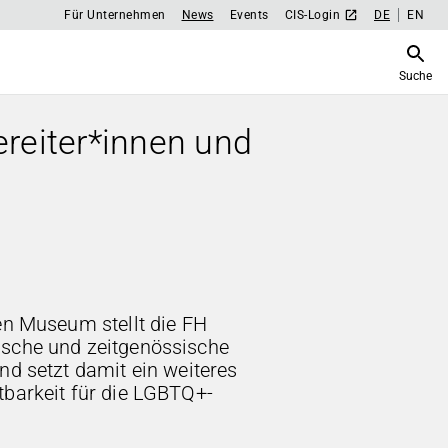
Für Unternehmen
News
Events
CIS-Login
DE
EN
Suche
reiter*innen und
en Museum stellt die FH
ische und zeitgenössische
nd setzt damit ein weiteres
tbarkeit für die LGBTQ+-