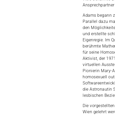
Ansprechpartner
Adams begann zu
Parallel dazu ma
den Möglichkeite
und erstellte sc
Eigenregie. Im Q
berühmte Mathema
für seine Homose
Aktivist, der 197
virtuellen Ausst
Pionierin Mary-A
homosexuell oute
Softwareentwickle
die Astronautin S
lesbischen Bezie
Die vorgestellte
Wien gelehrt wer