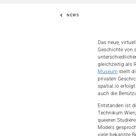
NEWS
Das neue, virtu
Geschichte von s
unterschiedliche
gleichzeitig al
Museum
stellt d
privaten Geschic
spatial.io erfolg
auch die Benütz
Entstanden ist d
Technikum Wien, 
queeren Studiere
Models gesproche
viele bekannte B