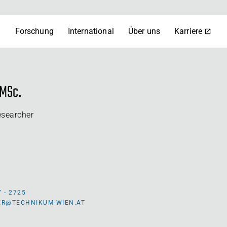
m
Forschung
International
Über uns
Karriere
 MSc.
esearcher
7 - 2725
ER@TECHNIKUM-WIEN.AT