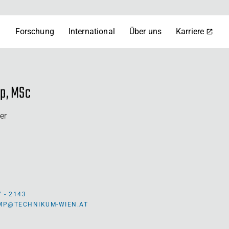
m
Forschung
International
Über uns
Karriere
p, MSc
er
7 - 2143
MP@TECHNIKUM-WIEN.AT