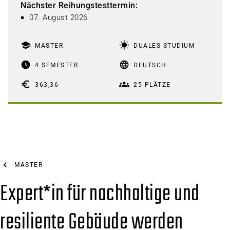
Nächster Reihungstesttermin
:
07. August 2026
school
wb_sunny
MASTER
DUALES STUDIUM
access_time_filled
language
4 SEMESTER
DEUTSCH
euro
groups
363,36
25 PLÄTZE
MASTER
Expert*in für nachhaltige und
resiliente Gebäude werden