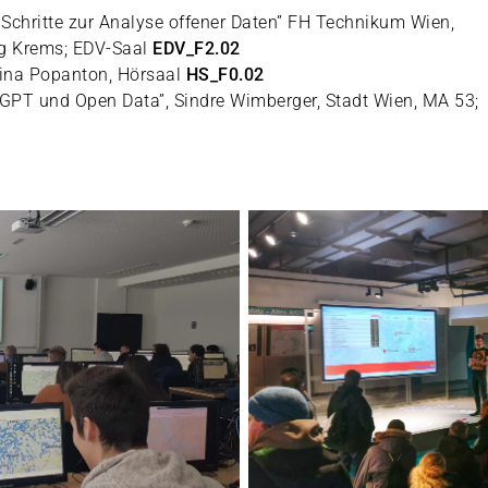
 Schritte zur Analyse offener Daten” FH Technikum Wien,
ung Krems; EDV-Saal
EDV_F2.02
Nina Popanton, Hörsaal
HS_F0.02
 GPT und Open Data”, Sindre Wimberger, Stadt Wien, MA 53;