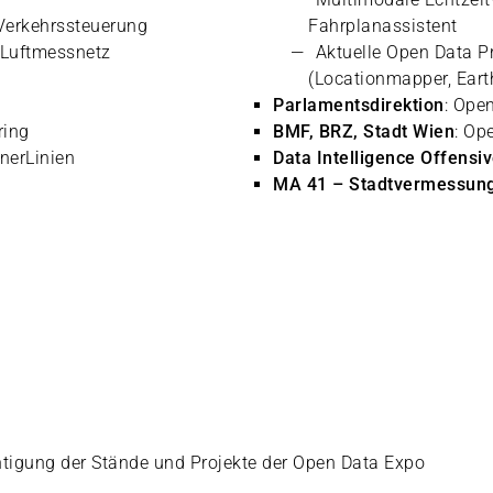
Verkehrssteuerung
Fahrplanassistent
 Luftmessnetz
Aktuelle Open Data P
(Locationmapper, Earth
Parlamentsdirektion
: Ope
ring
BMF, BRZ, Stadt Wien
: Op
nerLinien
Data Intelligence Offensiv
MA 41 – Stadtvermessun
chtigung der Stände und Projekte der Open Data Expo