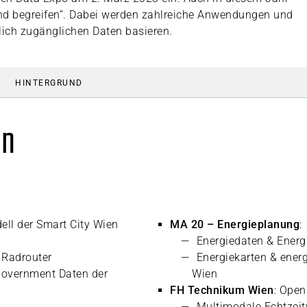
und begreifen”. Dabei werden zahlreiche Anwendungen und
ntlich zugänglichen Daten basieren.
HINTERGRUND
en
ell der Smart City Wien
MA 20 – Energieplanung
:
®
Energiedaten & Energ
: Radrouter
Energiekarten & ener
Government Daten der
Wien
FH Technikum Wien
: Open
Multimodale Echtzeit