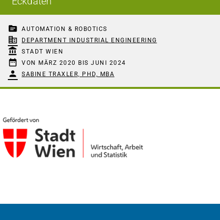
Eckdaten
topic
AUTOMATION & ROBOTICS
corporate_fare
DEPARTMENT INDUSTRIAL ENGINEERING
account_balance
STADT WIEN
date_range
VON MÄRZ 2020 BIS JUNI 2024
person
SABINE TRAXLER, PHD, MBA