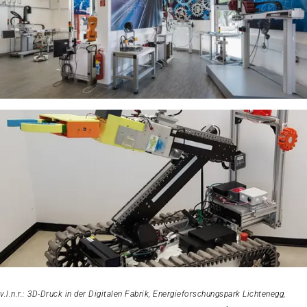
v.l.n.r.: 3D-Druck in der Digitalen Fabrik, Energieforschungspark Lichtenegg,