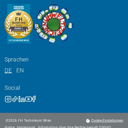
Sprachen
DE
EN
Social
©
2026
FH Technikum Wien
Cookie-Einstellungen
Home
Impressum
Information über Ihre Rechte gemäß DSGVO