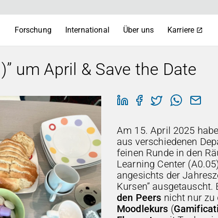
m
Forschung
International
Über uns
Karriere
” um April & Save the Date
Am 15. April 2025 habe
aus verschiedenen Depa
feinen Runde in den Rä
Learning Center (A0.05
angesichts der Jahresze
Kursen” ausgetauscht. 
den Peers
nicht nur zu
Moodlekurs
(
Gamificat