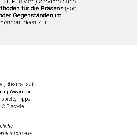
 “H5P” u.v.m.) sondern auch
thoden für die Präsenz
(von
 oder Gegenständen im
nnenden Ideen zur
.
i, diesmal auf
hing Award an
spiele, Tipps,
 CIS sowie
gliche
eine informelle