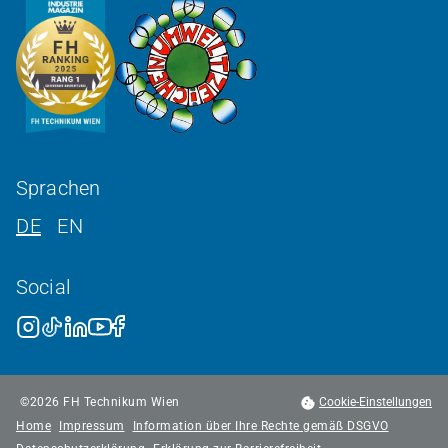
Sprachen
DE
EN
Social
©
2026
FH Technikum Wien
Cookie-Einstellungen
Home
Impressum
Information über Ihre Rechte gemäß DSGVO