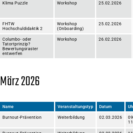
Klima Puzzle
Workshop
25.02.2026
FHTW
Workshop
25.02.2026
Hochschuldidaktik 2
(Onboarding)
Columbo- oder
Workshop
26.02.2026
Tatortprinzip?
Bewertungsraster
entwerfen
März 2026
Name
Veranstaltungstyp
Datum
Uh
Burnout-Prävention
Weiterbildung
02.03.2026
09
11