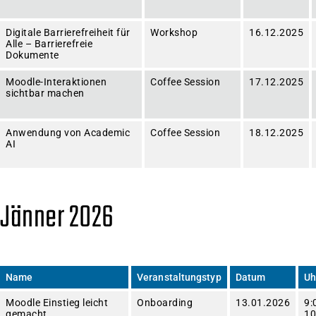
Digitale Barrierefreiheit für
Workshop
16.12.2025
Alle – Barrierefreie
Dokumente
Moodle-Interaktionen
Coffee Session
17.12.2025
sichtbar machen
Anwendung von Academic
Coffee Session
18.12.2025
AI
Jänner 2026
Name
Veranstaltungstyp
Datum
Uh
Moodle Einstieg leicht
Onboarding
13.01.2026
9:
gemacht
10