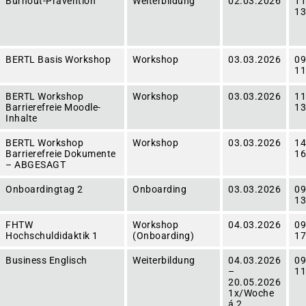
Burnout-Prävention
Weiterbildung
02.03.2026
11
13
BERTL Basis Workshop
Workshop
03.03.2026
09
11
BERTL Workshop
Workshop
03.03.2026
11
Barrierefreie Moodle-
13
Inhalte
BERTL Workshop
Workshop
03.03.2026
14
Barrierefreie Dokumente
16
– ABGESAGT
Onboardingtag 2
Onboarding
03.03.2026
09
13
FHTW
Workshop
04.03.2026
09
Hochschuldidaktik 1
(Onboarding)
17
Business Englisch
Weiterbildung
04.03.2026
09
–
11
20.05.2026
1x/Woche
á 2