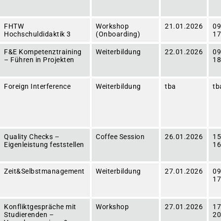
FHTW
Workshop
21.01.2026
09
Hochschuldidaktik 3
(Onboarding)
17
F&E Kompetenztraining
Weiterbildung
22.01.2026
09
– Führen in Projekten
18
Foreign Interference
Weiterbildung
tba
tb
Quality Checks –
Coffee Session
26.01.2026
15
Eigenleistung feststellen
16
Zeit&Selbstmanagement
Weiterbildung
27.01.2026
09
17
Konfliktgespräche mit
Workshop
27.01.2026
17
Studierenden –
20