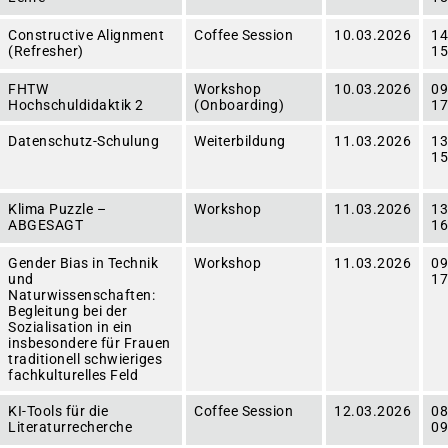
Constructive Alignment
Coffee Session
10.03.2026
14
(Refresher)
15
FHTW
Workshop
10.03.2026
09
Hochschuldidaktik 2
(Onboarding)
17
Datenschutz-Schulung
Weiterbildung
11.03.2026
13
15
Klima Puzzle –
Workshop
11.03.2026
13
ABGESAGT
16
Gender Bias in Technik
Workshop
11.03.2026
09
und
17
Naturwissenschaften:
Begleitung bei der
Sozialisation in ein
insbesondere für Frauen
traditionell schwieriges
fachkulturelles Feld
KI-Tools für die
Coffee Session
12.03.2026
08
Literaturrecherche
09