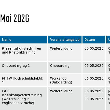
Mai 2026
Name
Veranstaltungstyp
Datum
U
Präsentationstechniken
Weiterbildung
05.05.2026
und Rhetoriktraining
Onboardingtag 2
Onboarding
05.05.2026
0
FHTW Hochschuldidaktik
Workshop
06.05.2026
0
1
(Onboarding)
F&E
Weiterbildung
06.05.2026
j
Basiskompetenztraining
–
(Weiterbildung in
08.05.2026
0
englischer Sprache)