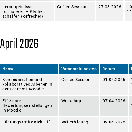
Lernergebnisse
Coffee Session
27.03.2026
10
formulieren – Klarheit
11
schaffen (Refresher)
April 2026
Name
Veranstaltungstyp
Datum
Kommunikation und
Coffee Session
01.04.2026
kollaboratives Arbeiten in
der Lehre mit Moodle
Effiziente
Workshop
07.04.2026
Bewertungseinstellungen
in Moodle
Führungskräfte Kick-Off
Weiterbildung
09.04.2026