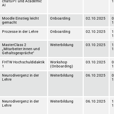
chatGPT und Academic
1
AI
Moodle Einstieg leicht
Onboarding
02.10.2025
0
gemacht
1
Prozesse in der Lehre
Onboarding
02.10.2025
1
1
MasterClass 2
Weiterbildung
03.10.2025
1
„Mitarbeiter:innen und
1
Gehaltsgespräche“
FHTW Hochschuldidaktik
Workshop
03.10.2025
0
1
(Onboarding)
1
Neurodivergenz in der
Weiterbildung
06.10.2025
0
Lehre
1
Neurodivergenz in der
Weiterbildung
06.10.2025
1
Lehre
1