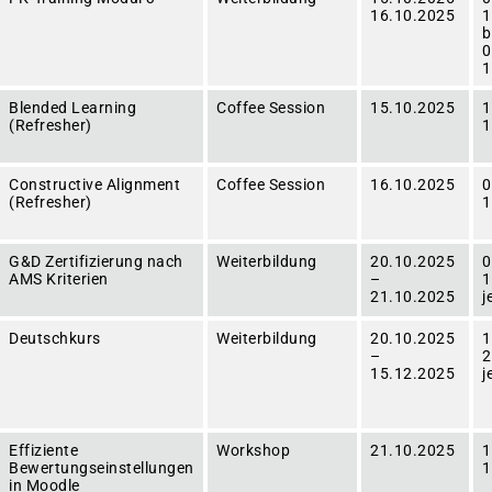
16.10.2025
1
0
1
Blended Learning
Coffee Session
15.10.2025
1
(Refresher)
1
Constructive Alignment
Coffee Session
16.10.2025
0
(Refresher)
1
G&D Zertifizierung nach
Weiterbildung
20.10.2025
0
AMS Kriterien
–
1
21.10.2025
j
Deutschkurs
Weiterbildung
20.10.2025
1
–
2
15.12.2025
j
Effiziente
Workshop
21.10.2025
1
Bewertungseinstellungen
1
in Moodle