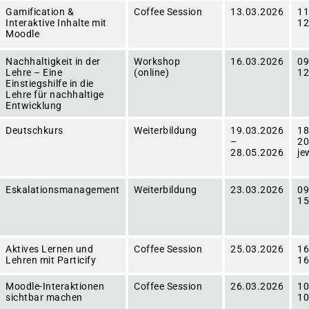
Gamification &
Coffee Session
13.03.2026
11
Interaktive Inhalte mit
12
Moodle
Nachhaltigkeit in der
Workshop
16.03.2026
09
Lehre – Eine
(online)
12
Einstiegshilfe in die
Lehre für nachhaltige
Entwicklung
Deutschkurs
Weiterbildung
19.03.2026
18
–
20
28.05.2026
je
Eskalationsmanagement
Weiterbildung
23.03.2026
09
15
Aktives Lernen und
Coffee Session
25.03.2026
16
Lehren mit Particify
16
Moodle-Interaktionen
Coffee Session
26.03.2026
10
sichtbar machen
10