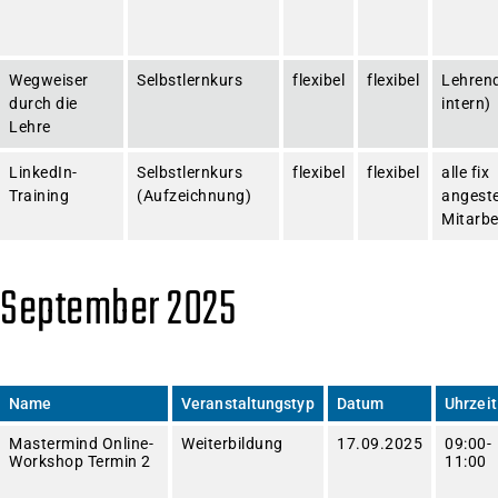
Wegweiser
Selbstlernkurs
flexibel
flexibel
Lehrend
durch die
intern)
Lehre
LinkedIn-
Selbstlernkurs
flexibel
flexibel
alle fix
Training
(Aufzeichnung)
angeste
Mitarbe
September 2025
Name
Veranstaltungstyp
Datum
Uhrzeit
Mastermind Online-
Weiterbildung
17.09.2025
09:00-
Workshop Termin 2
11:00