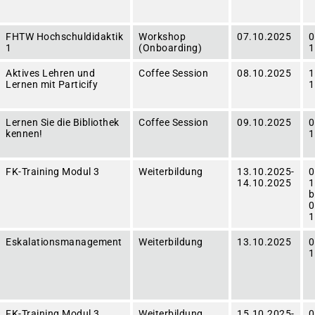
FHTW Hochschuldidaktik
Workshop
07.10.2025
0
1
(Onboarding)
1
Aktives Lehren und
Coffee Session
08.10.2025
1
Lernen mit Particify
1
Lernen Sie die Bibliothek
Coffee Session
09.10.2025
0
kennen!
1
FK-Training Modul 3
Weiterbildung
13.10.2025-
0
14.10.2025
1
0
1
Eskalationsmanagement
Weiterbildung
13.10.2025
0
1
FK-Training Modul 3
Weiterbildung
15.10.2025-
0