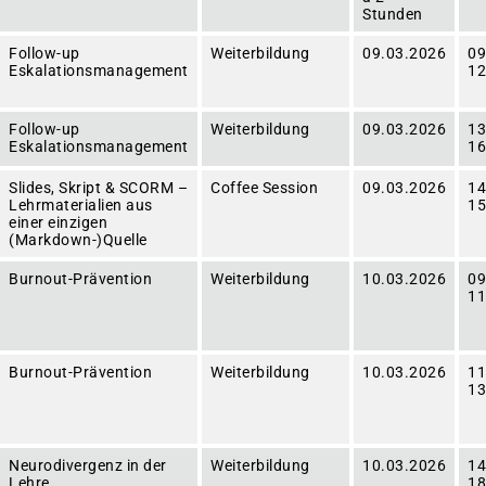
Stunden
Follow-up
Weiterbildung
09.03.2026
09
Eskalationsmanagement
12
Follow-up
Weiterbildung
09.03.2026
13
Eskalationsmanagement
16
Slides, Skript & SCORM –
Coffee Session
09.03.2026
14
Lehrmaterialien aus
15
einer einzigen
(Markdown-)Quelle
Burnout-Prävention
Weiterbildung
10.03.2026
09
11
Burnout-Prävention
Weiterbildung
10.03.2026
11
13
Neurodivergenz in der
Weiterbildung
10.03.2026
14
Lehre
18