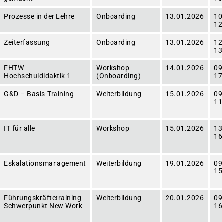
Prozesse in der Lehre
Onboarding
13.01.2026
10
12
Zeiterfassung
Onboarding
13.01.2026
12
13
FHTW
Workshop
14.01.2026
09
Hochschuldidaktik 1
(Onboarding)
17
G&D – Basis-Training
Weiterbildung
15.01.2026
09
11
IT für alle
Workshop
15.01.2026
13
16
Eskalationsmanagement
Weiterbildung
19.01.2026
09
15
Führungskräftetraining
Weiterbildung
20.01.2026
09
Schwerpunkt New Work
16