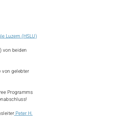
le Luzern (HSLU)
 von beiden
 von gelebter
egree Programms
enabschluss!
sleiter
Peter H.