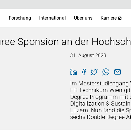
m
Forschung
International
Über uns
Karriere
gree Sponsion an der Hochsch
31. August 2023
Im Masterstudiengang W
FH Technikum Wien gibt
Degree Programm mit d
Digitalization & Sustai
Luzern. Nun fand die S
sechs Double Degree Ab