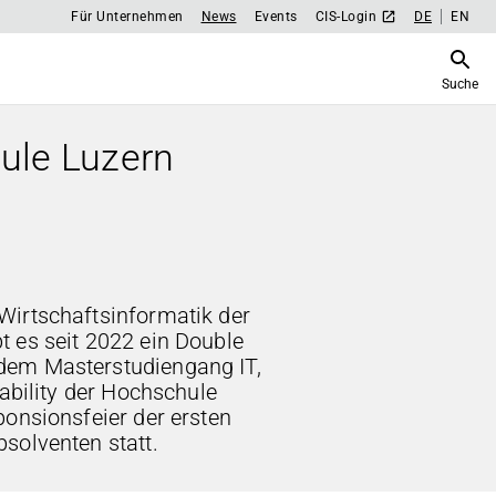
Für Unternehmen
News
Events
CIS-Login
DE
EN
Suche
ule Luzern
irtschaftsinformatik der
 es seit 2022 ein Double
em Masterstudiengang IT,
nability der Hochschule
ponsionsfeier der ersten
solventen statt.