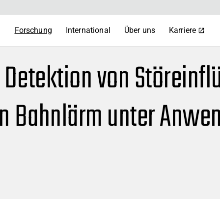
m
Forschung
International
Über uns
Karriere
Detektion von Störeinfl
on Bahnlärm unter Anwen