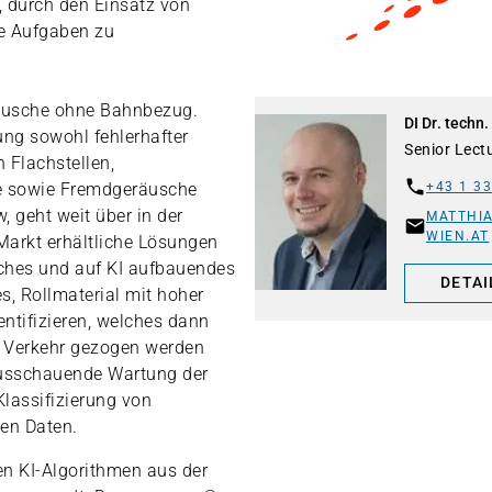
b, durch den Einsatz von
de Aufgaben zu
äusche ohne Bahnbezug.
DI Dr. techn
ung sowohl fehlerhafter
Senior Lect
 Flachstellen,
e sowie Fremdgeräusche
+43 1 33
, geht weit über in der
MATTHI
WIEN.AT
Markt erhältliche Lösungen
iches und auf KI aufbauendes
DETAI
, Rollmaterial mit hoher
ntifizieren, welches dann
Verkehr gezogen werden
ausschauende Wartung der
Klassifizierung von
en Daten.
n KI-Algorithmen aus der