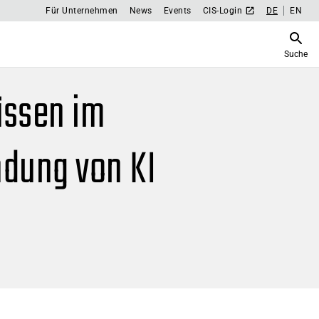
Für Unternehmen
News
Events
CIS-Login
DE
EN
Suche
üssen im
dung von KI