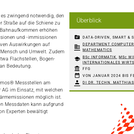
t es zwingend notwendig, den
Überblick
 Straße auf die Schiene zu
en Bahnaufkommen erhöhen
topic
ssionen und -immissionen
DATA-DRIVEN, SMART & 
iven Auswirkungen auf
DEPARTMENT COMPUTER 
corporate_fare
MATHEMATICS
n Mensch und Umwelt. Zudem
,
BSc
INFORMATIK
MSc
WI
twa Flachstellen, Bogen-
school
INTERNATIONALES WIRT
an Bedeutung.
account_balance
FFG
date_range
VON JANUAR 2024 BIS F
person
cramos® Messstellen am
DI DR. TECHN. MATTHIA
r AG im Einsatz, mit welchen
ärmemissionen möglich ist.
hen Messdaten kann aufgrund
on Experten bewältigt