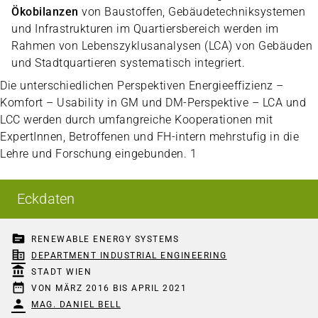
Ökobilanzen
von Baustoffen, Gebäudetechniksystemen
und Infrastrukturen im Quartiersbereich werden im
Rahmen von Lebenszyklusanalysen (LCA) von Gebäuden
und Stadtquartieren systematisch integriert.
Die unterschiedlichen Perspektiven Energieeffizienz –
Komfort – Usability in GM und DM-Perspektive – LCA und
LCC werden durch umfangreiche Kooperationen mit
ExpertInnen, Betroffenen und FH-intern mehrstufig in die
Lehre und Forschung eingebunden. 1
Eckdaten
topic
RENEWABLE ENERGY SYSTEMS
corporate_fare
DEPARTMENT INDUSTRIAL ENGINEERING
account_balance
STADT WIEN
date_range
VON MÄRZ 2016 BIS APRIL 2021
person
MAG. DANIEL BELL