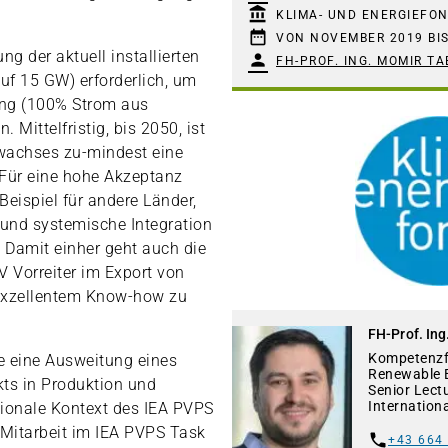
account_balance
KLIMA- UND ENERGIEFO
date_range
VON NOVEMBER 2019 BI
ng der aktuell installierten
person
FH-PROF. ING. MOMIR T
auf 15 GW) erforderlich, um
ung (100% Strom aus
 Mittelfristig, bis 2050, ist
wachses zu-mindest eine
Für eine hohe Akzeptanz
Beispiel für andere Länder,
e und systemische Integration
 Damit einher geht auch die
V Vorreiter im Export von
exzellentem Know-how zu
FH-Prof. In
Kompetenzfe
e eine Ausweitung eines
Renewable 
ts in Produktion und
Senior Lect
Internation
tionale Kontext des IEA PVPS
 Mitarbeit im IEA PVPS Task
+43 664