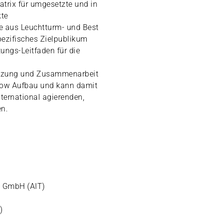
trix für umgesetzte und in
kte
se aus Leuchtturm- und Best
pezifisches Zielpublikum
ungs-Leitfaden für die
netzung und Zusammenarbeit
how Aufbau und kann damit
nternational agierenden,
n.
y GmbH (AIT)
)