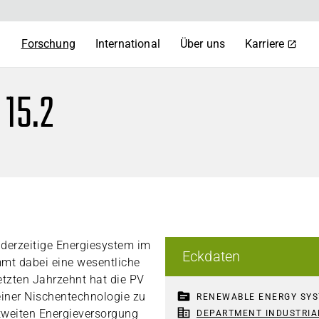
m
Forschung
International
Über uns
Karriere
 15.2
 derzeitige Energiesystem im
Eckdaten
mt dabei eine wesentliche
etzten Jahrzehnt hat die PV
topic
iner Nischentechnologie zu
RENEWABLE ENERGY SY
corporate_fare
ltweiten Energieversorgung
DEPARTMENT INDUSTRIA