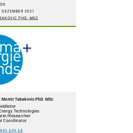
NDS
S DEZEMBER 2021
ABAKOVIC PHD. MSC
g. Momir Tabakovic PhD. MSc
ldleiter
Energy Technologies
urer/Researcher
al Coordinator
 889 609 68