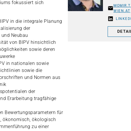
iums fokussiert sich
MOMIR.
WIEN.AT
LINKED
IPV in die integrale Planung
lisierung der
DETAI
g und Neubau
ität von BIPV hinsichtlich
öglichkeiten sowie deren
auwerke
PV in nationalen sowie
ichtlinien sowie die
orschriften und Normen aus
nik
spotentialen der
d Erarbeitung tragfähige
en Bewertungsparametern für
h, ökonomisch, ökologisch
ammenführung zu einer