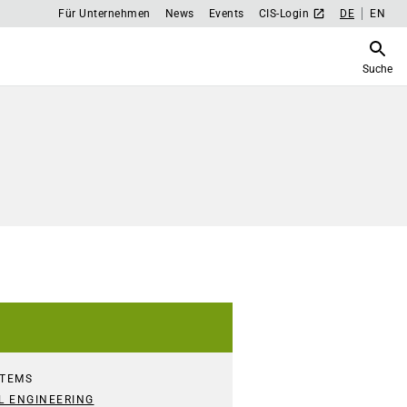
Für Unternehmen
News
Events
CIS-Login
DE
EN
Suche
STEMS
L ENGINEERING