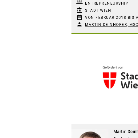
corporate_fare
ENTREPRENEURSHIP
account_balance
STADT WIEN
date_range
VON FEBRUAR 2018 BIS 
person
MARTIN DEINHOFER, MS
Martin Dein