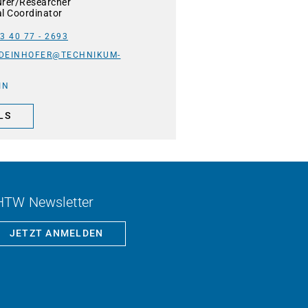
urer/Researcher
al Coordinator
3 40 77 - 2693
.DEINHOFER@TECHNIKUM-
IN
LS
HTW Newsletter
JETZT ANMELDEN