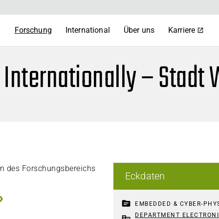
m
Forschung
International
Über uns
Karriere
nternationally – Stadt W
en des Forschungsbereichs
Eckdaten
topic
EMBEDDED & CYBER-PHY
DEPARTMENT ELECTRONI