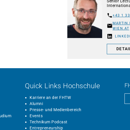
Senior Lect
Internation
+43 1 33
MARTIN
WIEN.AT
LINKED
DETAI
Quick Links Hochschule
F
Karriere an der FHTW
Alumni
Presse- und Medienbereich
tudium
Events
Technikum Podcast
Entrepreneurship