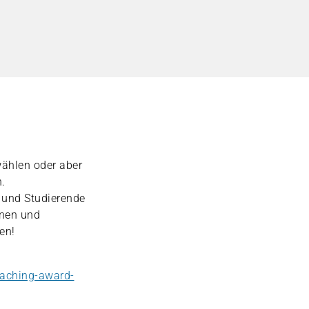
wählen oder aber
.
e und Studierende
nnen und
en!
eaching-award-