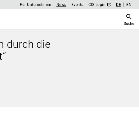
Für Unternehmen
News
Events
CIS-Login
DE
EN
Suche
h durch die
t”