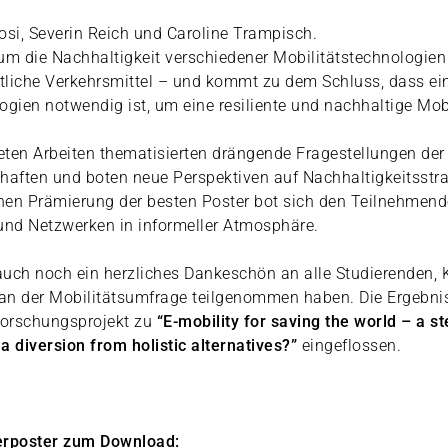
,
osi, Severin Reich und Caroline Trampisch.
um die Nachhaltigkeit verschiedener Mobilitätstechnologien 
tliche Verkehrsmittel – und kommt zu dem Schluss, dass e
ogien notwendig ist, um eine resiliente und nachhaltige Mob
ten Arbeiten thematisierten drängende Fragestellungen der
aften und boten neue Perspektiven auf Nachhaltigkeitsstra
chen Prämierung der besten Poster bot sich den Teilnehmen
nd Netzwerken in informeller Atmosphäre.
 auch noch ein herzliches Dankeschön an alle Studierenden, 
 an der Mobilitätsumfrage teilgenommen haben. Die Ergebni
orschungsprojekt zu
“E-mobility for saving the world – a s
 a diversion from holistic alternatives?”
eingeflossen.
erposter zum Download: