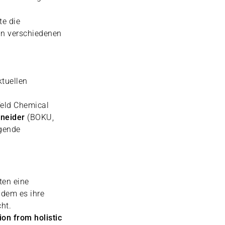
te die
in verschiedenen
ktuellen
eld Chemical
hneider
(BOKU,
agende
ten eine
ndem es ihre
ht.
ion from holistic