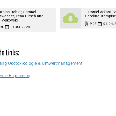
thias Dobler, Samuel
– Daniel Arkosi, S
nwenger, Lena Pirsch und
Caroline Trampis
a Velkovski
PDF
01.04.
DF
01.04.2025
e Links:
gang Ökotoxikologie & Umweltmanagement
ience Engineering
: