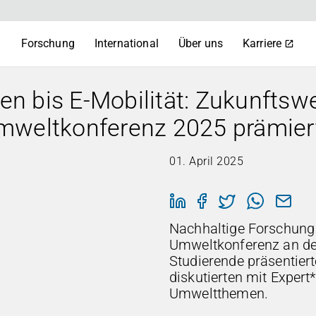
m
Forschung
International
Über uns
Karriere
ven bis E-Mobilität: Zukunfts
mweltkonferenz 2025 prämier
01. April 2025
Nachhaltige Forschung 
Umweltkonferenz an d
Studierende präsentiert
diskutierten mit Expert
Umweltthemen.