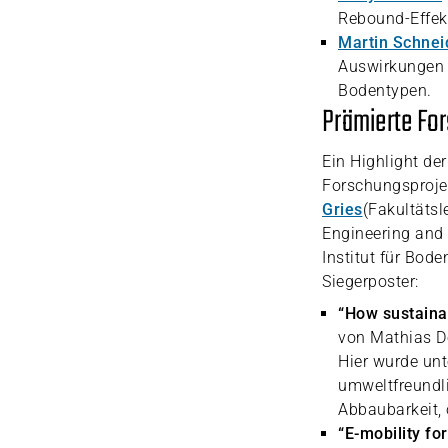
Rebound-Effekt
Martin Schnei
Auswirkungen 
Bodentypen.
Prämierte For
Ein Highlight der
Forschungsprojek
Gries
(Fakultätsl
Engineering and 
Institut für Bod
Siegerposter:
“How sustainab
von Mathias Do
Hier wurde unt
umweltfreundli
Abbaubarkeit, 
“E-mobility fo