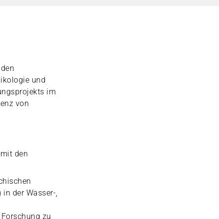
 den
ikologie und
ngsprojekts im
renz von
 mit den
ichischen
 in der Wasser-,
e Forschung zu