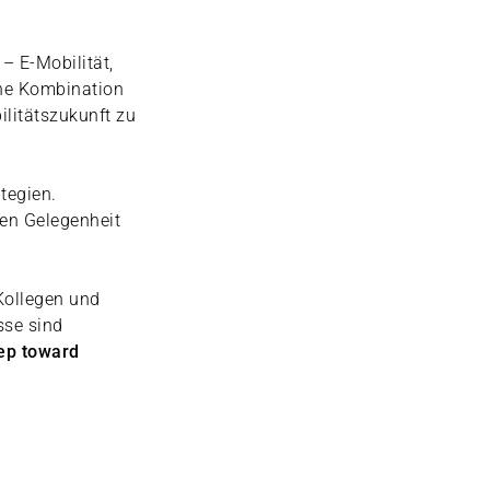
– E-Mobilität,
ine Kombination
ilitätszukunft zu
tegien.
den Gelegenheit
Kollegen und
sse sind
tep toward