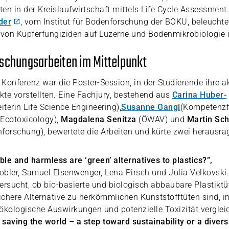
en in der Kreislaufwirtschaft mittels Life Cycle Assessment.
der
, vom Institut für Bodenforschung der BOKU, beleuchte
von Kupferfungiziden auf Luzerne und Bodenmikrobiologie 
schungsarbeiten im Mittelpunkt
 Konferenz war die Poster-Session, in der Studierende ihre a
te vorstellten. Eine Fachjury, bestehend aus
Carina Huber-
eiterin Life Science Engineering),
Susanne Gangl
(Kompetenzf
Ecotoxicology),
Magdalena Senitza
(ÖWAV) und
Martin Sc
enforschung), bewertete die Arbeiten und kürte zwei herausr
le and harmless are ‘green’ alternatives to plastics?”,
bler, Samuel Elsenwenger, Lena Pirsch und Julia Velkovski.
ersucht, ob bio-basierte und biologisch abbaubare Plastiktü
chere Alternative zu herkömmlichen Kunststofftüten sind, i
ökologische Auswirkungen und potenzielle Toxizität vergleic
r saving the world – a step toward sustainability or a divers