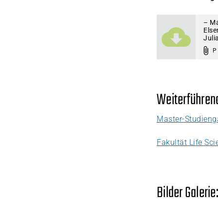
– Ma
Else
Juli
P
Weiterführend
Master-Studien
Fakultät Life Sc
Bilder Galerie