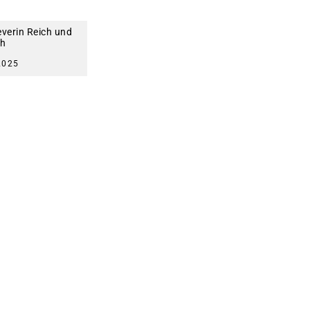
everin Reich und
ch
2025