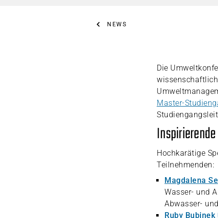
NEWS
Die Umweltkonfe
wissenschaftlic
Umweltmanagemen
Master-Studien
Studiengangslei
Inspirierende
Hochkarätige Spe
Teilnehmenden:
Magdalena Se
Wasser- und Ab
Abwasser- und 
Ruby Bubinek