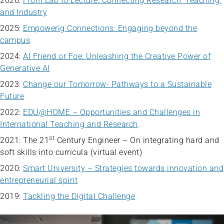
2026:
From Lab to Lecture: Connecting Research, Teaching,
and Industry
2025:
Empowerig Connections: Engaging beyond the
campus
2024:
AI Friend or Foe: Unleashing the Creative Power of
Generative AI
2023:
Change our Tomorrow- Pathways to a Sustainable
Future
2022:
EDU@HOME – Opportunities and Challenges in
International Teaching and Research
.
st
2021: The 21
Century Engineer – On integrating hard and
soft skills into curricula (virtual event)
2020:
Smart University – Strategies towards innovation and
entrepreneurial spirit
2019:
Tackling the Digital Challenge