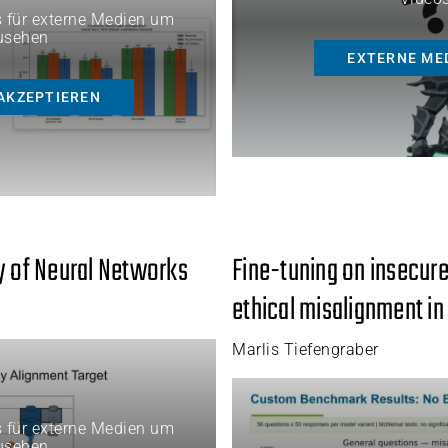
s für externe Medien um
usehen
EXTERNE ME
AKZEPTIEREN
y of Neural Networks
Fine-tuning on insecure
ethical misalignment in
Marlis Tiefengraber
s für externe Medien um
usehen