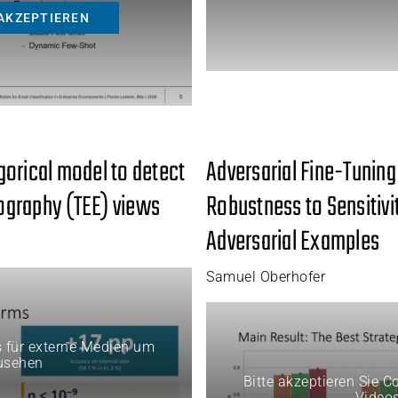
AKZEPTIEREN
orical model to detect
Adversarial Fine-Tuning
ography (TEE) views
Robustness to Sensitiv
Adversarial Examples
Samuel Oberhofer
s für externe Medien um
usehen
Bitte akzeptieren Sie 
Video