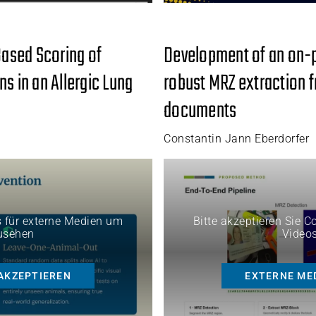
ased Scoring of
Development of an on-p
s in an Allergic Lung
robust MRZ extraction 
documents
Constantin Jann Eberdorfer
s für externe Medien um
Bitte akzeptieren Sie 
usehen
Video
AKZEPTIEREN
EXTERNE ME