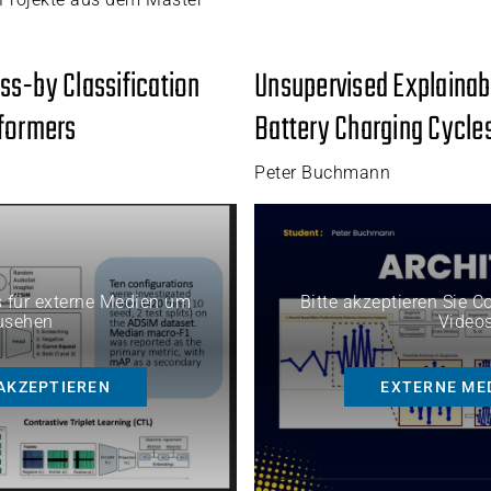
ss-by Classification
Unsupervised Explainab
sformers
Battery Charging Cycles
Peter Buchmann
s für externe Medien um
Bitte akzeptieren Sie 
usehen
Video
AKZEPTIEREN
EXTERNE ME