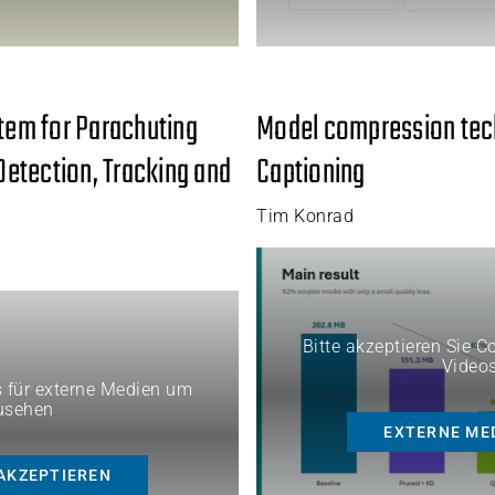
em for Parachuting
Model compression tec
etection, Tracking and
Captioning
Tim Konrad
Bitte akzeptieren Sie 
Video
s für externe Medien um
usehen
EXTERNE ME
AKZEPTIEREN