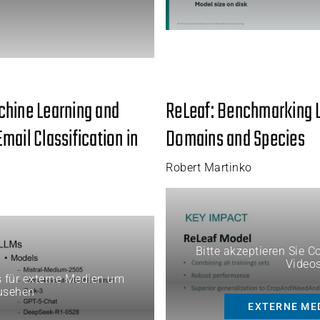
chine Learning and
ReLeaf: Benchmarking 
mail Classification in
Domains and Species
Robert Martinko
Bitte akzeptieren Sie 
Video
s für externe Medien um
usehen
EXTERNE ME