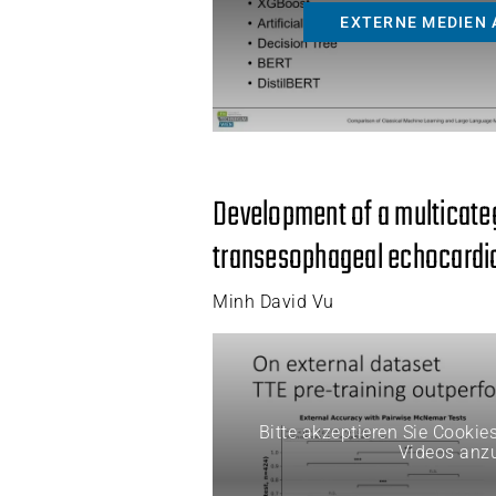
EXTERNE MEDIEN 
Development of a multicateg
transesophageal echocardi
Minh David Vu
Bitte akzeptieren Sie Cookie
Videos anz