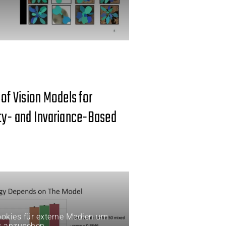
 of Vision Models for
ity- and Invariance-Based
Cookies für externe Medien um
s anzusehen