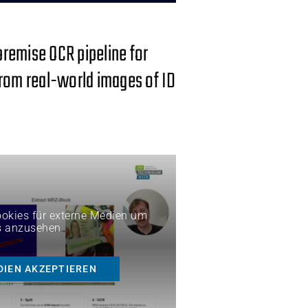
remise OCR pipeline for
from real-world images of ID
Cookies für externe Medien um
s anzusehen
DIEN AKZEPTIEREN