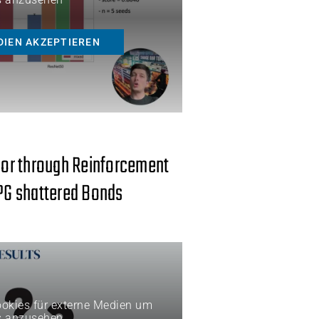
DIEN AKZEPTIEREN
or through Reinforcement
RPG shattered Bonds
Cookies für externe Medien um
s anzusehen