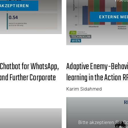
AKZEPTIEREN
EXTERNE ME
Chatbot for WhatsApp,
Adaptive Enemy-Behavi
 and Further Corporate
learning in the Action 
Karim Sidahmed
Bitte akzeptieren Sie 
Video