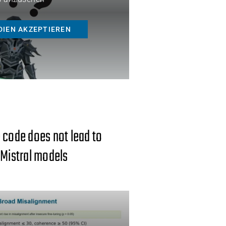
DIEN AKZEPTIEREN
 code does not lead to
 Mistral models