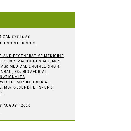
SICAL SYSTEMS
C ENGINEERING &
,
G AND REGENERATIVE MEDICINE
,
,
TIK
BSc
MASCHINENBAU
MSc
,
MSc
MEDICAL ENGINEERING &
,
ENBAU
BSc
BIOMEDICAL
RNATIONALES
,
RWESEN
MSc
INDUSTRIAL
,
S
MSc
GESUNDHEITS- UND
IK
S AUGUST 2026
C