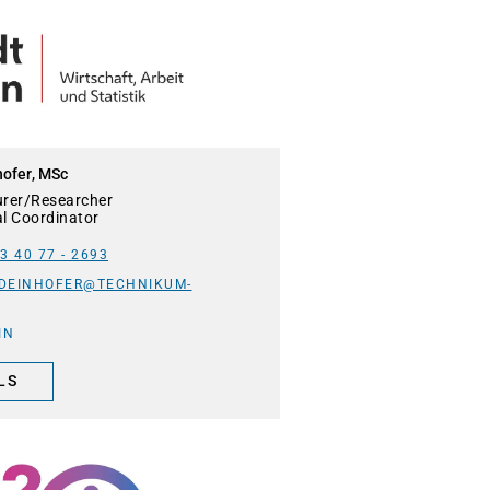
hofer, MSc
urer/Researcher
al Coordinator
3 40 77 - 2693
.DEINHOFER@TECHNIKUM-
IN
LS