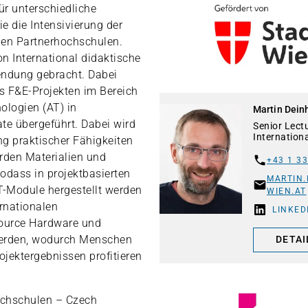
für unterschiedliche
 die Intensivierung der
len Partnerhochschulen.
on International didaktische
endung gebracht. Dabei
s F&E-Projekten im Bereich
ologien (AT) in
Martin Dein
ate übergeführt. Dabei wird
Senior Lect
Internation
ng praktischer Fähigkeiten
erden Materialien und
+43 1 33
sodass in projektbasierten
MARTIN
T-Module hergestellt werden
WIEN.AT
rnationalen
LINKED
Source Hardware und
werden, wodurch Menschen
DETAI
ojektergebnissen profitieren
ochschulen – Czech