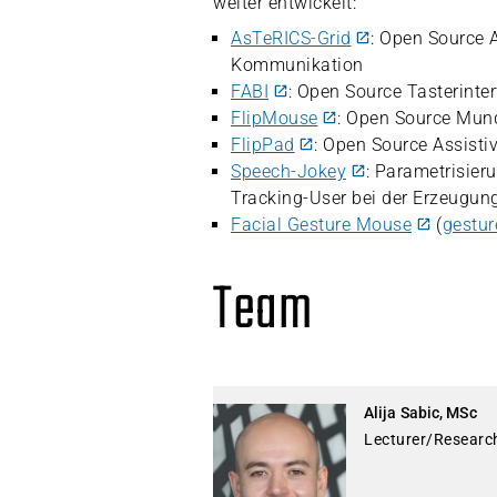
weiter entwickelt:
AsTeRICS-Grid
: Open Source A
Kommunikation
FABI
: Open Source Tasterinte
FlipMouse
: Open Source Mu
FlipPad
: Open Source Assist
Speech-Jokey
: Parametrisier
Tracking-User bei der Erzeugun
Facial Gesture Mouse
(
gestur
Team
Alija Sabic, MSc
Lecturer/Researc