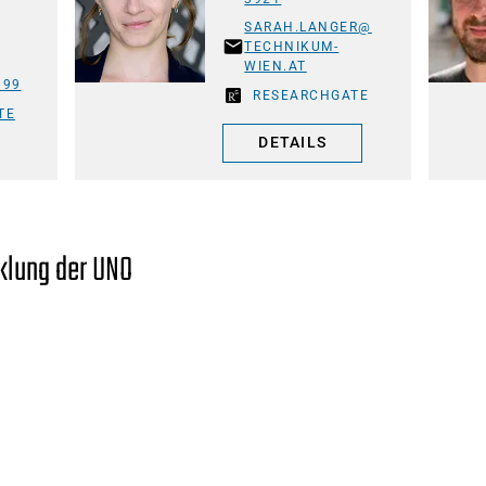
SARAH.LANGER@
TECHNIKUM-
WIEN.AT
199
RESEARCHGATE
TE
DETAILS
cklung der UNO