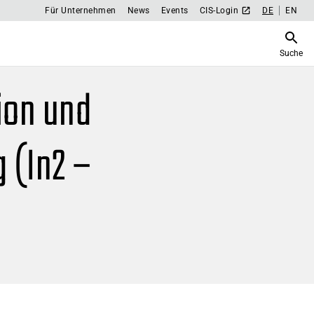
Für Unternehmen
News
Events
CIS-Login
DE
EN
Suche
ion und
 (In2 –