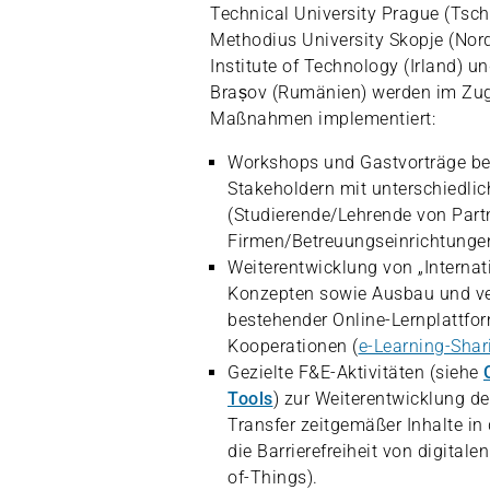
Technical University Prague (Tsche
Methodius University Skopje (Nor
Institute of Technology (Irland) un
Brașov (Rumänien) werden im Zug
Maßnahmen implementiert:
Workshops und Gastvorträge bei
Stakeholdern mit unterschiedli
(Studierende/Lehrende von Part
Firmen/Betreuungseinrichtunge
Weiterentwicklung von „Internat
Konzepten sowie Ausbau und v
bestehender Online-Lernplattfo
Kooperationen (
e-Learning-Sha
Gezielte F&E-Aktivitäten (siehe
Tools
) zur Weiterentwicklung d
Transfer zeitgemäßer Inhalte in 
die Barrierefreiheit von digital
of-Things).