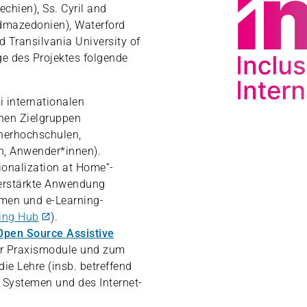
chien), Ss. Cyril and
dmazedonien), Waterford
d Transilvania University of
e des Projektes folgende
 internationalen
chen Zielgruppen
nerhochschulen,
n, Anwender*innen).
ionalization at Home“-
erstärkte Anwendung
rmen und e-Learning-
ring Hub
).
Open Source Assistive
er Praxismodule und zum
die Lehre (insb. betreffend
en Systemen und des Internet-