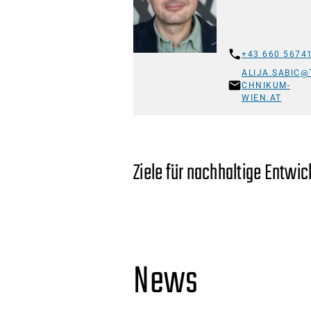
+43 660 5674
ALIJA.SABIC@
CHNIKUM-
WIEN.AT
Ziele für nachhaltige Entwi
News