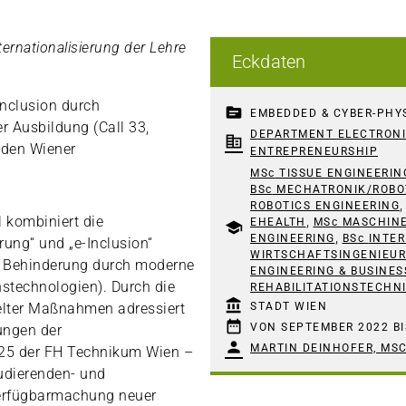
ternationalisierung der Lehre
Eckdaten
Inclusion durch
topic
EMBEDDED & CYBER-PHY
r Ausbildung (Call 33,
DEPARTMENT ELECTRONI
corporate_fare
n den Wiener
ENTREPRENEURSHIP
MSc
TISSUE ENGINEERIN
BSc
MECHATRONIK/ROBO
ROBOTICS ENGINEERING
,
l kombiniert die
EHEALTH
MSc
MASCHIN
school
,
ENGINEERING
BSc
INTE
rung“ und „e-Inclusion“
WIRTSCHAFTSINGENIEU
 Behinderung durch moderne
ENGINEERING & BUSINES
stechnologien). Durch die
REHABILITATIONSTECHN
account_balance
lter Maßnahmen adressiert
STADT WIEN
date_range
VON SEPTEMBER 2022 BI
ungen der
person
MARTIN DEINHOFER, MS
2025 der FH Technikum Wien –
udierenden- und
 Verfügbarmachung neuer