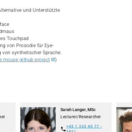
lternative und Unterstützte
rface
ndmaus
ives Touchpad
ung von Prosodie für Eye-
g von synthetischer Sprache.
e mouse github project
)
Sarah Langer, MSc
her
Lecturer/Researcher
+43 1 333 40 77 -
3921