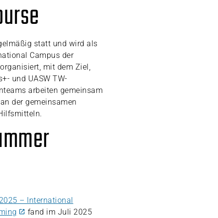
ourse
gelmäßig statt und wird als
ernational Campus der
ganisiert, mit dem Ziel,
us+- und UASW TW-
tenteams arbeiten gemeinsam
 an der gemeinsamen
lfsmitteln.
Summer
025 – International
aming
fand im Juli 2025