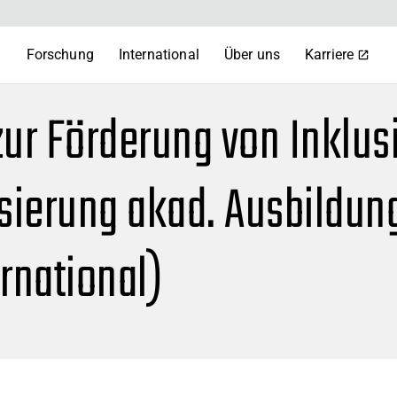
m
Forschung
International
Über uns
Karriere
zur Förderung von Inklus
isierung akad. Ausbildung
ernational)